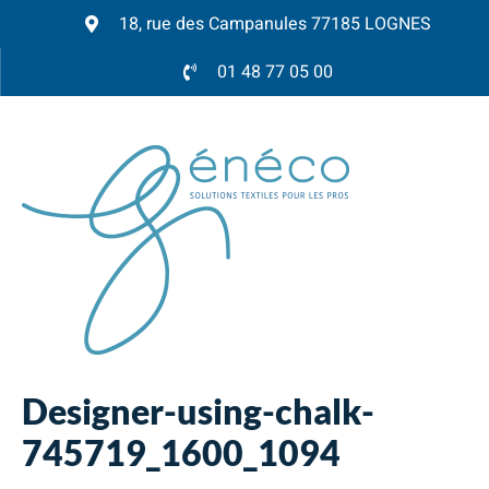
18, rue des Campanules 77185 LOGNES
01 48 77 05 00
Designer-using-chalk-
745719_1600_1094